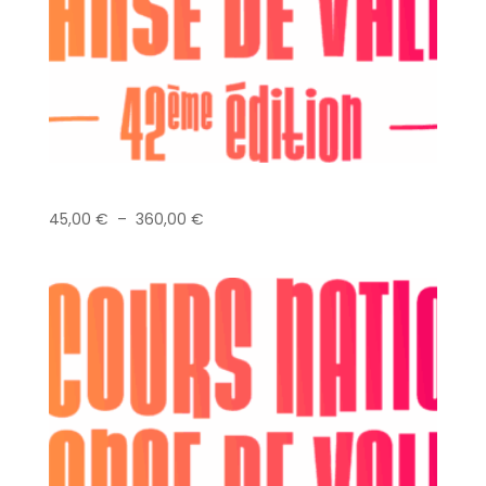
Danse Classique – Ballet – sur 1/2 pointes
Plage
45,00
€
–
360,00
€
de
prix :
45,00 €
à
360,00 €