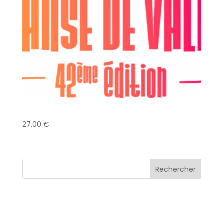
Danse Classique – Solo – sur pointes
27,00
€
Rechercher
Articles récents