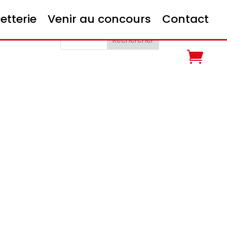
letterie
Venir au concours
Contact
Rechercher
Articles
récents
Commentaire
s récents
Aucun
commentaire à
afficher.