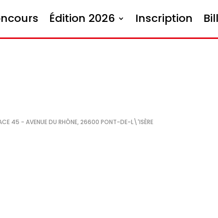
oncours
Édition 2026
Inscription
Bil
ional de Danse de Valence
ACE 45 - AVENUE DU RHÔNE, 26600 PONT-DE-L\'ISÈRE