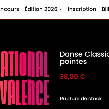
oncours
Édition 2026
Inscription
Bil
Danse Classiq
pointes
38,00
€
Rupture de stock